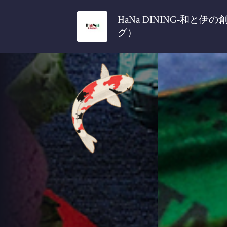
HaNa DINING-和と
グ）